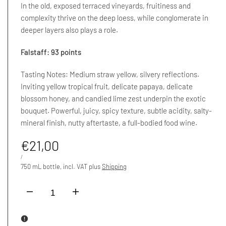
In the old, exposed terraced vineyards, fruitiness and
complexity thrive on the deep loess, while conglomerate in
deeper layers also plays a role.
Falstaff: 93 points
Tasting Notes: Medium straw yellow, silvery reflections.
Inviting yellow tropical fruit, delicate papaya, delicate
blossom honey, and candied lime zest underpin the exotic
bouquet. Powerful, juicy, spicy texture, subtle acidity, salty-
mineral finish, nutty aftertaste, a full-bodied food wine.
Sale
€21,00
price
UNIT
PER
/
PRICE
750 mL bottle, incl. VAT plus
Shipping
I18n
I18n
Error:
Error: