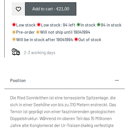
Missing
Missing
Add to cart
-
€21,00
Add
interpolation
interpolation
Low stock
Low stock:
94
left
In stock
94
in stock
to
Pre-order
Will not ship until
19041994
value
value
Will be in stock after
19041994
Out of stock
Wishlist
"product"
"product"
2-3 working days
for
for
"Decrease
"Increase
Position
quantity
quantity
Die Ried Sonnleithen ist eine terrassierte Spitzenlage, die
for
for
sich in einer Seehöhe von bis zu 310 Metern erstreckt. Das
Terroir ist geprägt von einer faszinierenden geologischen
{{
{{
Doppelstruktur: Während im oberen Teil das 15 Millionen
Jahre alte Konglomerat der Ur-Traisen (kalkig verfestigte
product
product