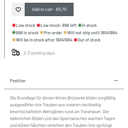
Missing
Missing
Add to cart
-
€9,70
Add
interpolation
interpolation
Low stock
Low stock:
896
left
In stock
to
896
in stock
Pre-order
Will not ship until
19041994
value
value
Will be in stock after
19041994
Out of stock
Wishlist
"product"
"product"
2-3 working days
for
for
"Decrease
"Increase
Position
quantity
quantity
Die Grundlage für diesen feinen Brizzante bilden sorgfältig
for
for
ausgewählte rote Trauben aus unseren nachhaltig
bewirtschafteten Weingärten rund um Traismauer. Die
{{
{{
kalkreichen Böden und das Spiel zwischen warmen Tagen
und kühlen Nächten verleihen den Trauben ihre spritzige
product
product