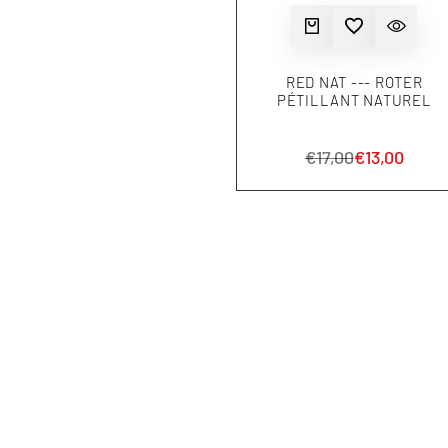
ZUR WUNSCHLISTE HINZUF
IN DEN WARENKORB
SCHNELLANSI
RED NAT --- ROTER
PÉTILLANT NATUREL
Normalpreis
€17,00
Aktionsprei
€13,00