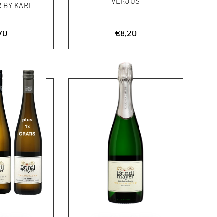
VERJUS
 BY KARL
ionspreis
70
Aktionspreis
€8,20