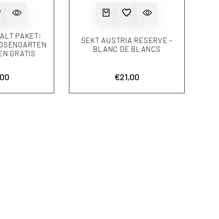
TE HINZUFÜGEN
KORB
NELLANSICHT
ZUR WUNSCHLISTE HINZUFÜGEN
IN DEN WARENKORB
SCHNELLANSICHT
 ALT PAKET:
SEKT AUSTRIA RESERVE -
ROSENGARTEN
BLANC DE BLANCS
EN GRATIS
onspreis
,00
Aktionspreis
€21,00