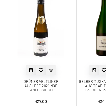
ÜGEN
CHT
ZUR WUNSCHLISTE HINZUFÜGEN
IN DEN WARENKORB
SCHNELLANSICHT
ZUR WUNSCHLIS
IN DEN WAREN
SCH
GRÜNER VELTLINER
GELBER MUSKA
AUSLESE 2021 NOE
AUS TRADI
LANDESSIEGER
FLASCHENGÄ
s
Aktionspreis
€17,00
Akt
€14