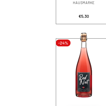
HAUSMARKE
Aktionspreis
€5,30
-
24
%