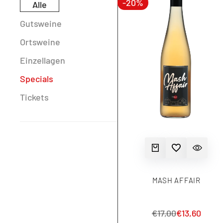
-
20
%
Alle
Gutsweine
Ortsweine
Einzellagen
Specials
Tickets
ZUR WUNSCHLISTE HINZUF
IN DEN WARENKORB
SCHNELLANSI
MASH AFFAIR
Normalpreis
€17,00
Aktionsprei
€13,60