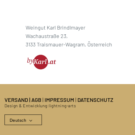
Weingut Karl Brindlmayer
Wachaustraße 23,
3133 Traismauer-Wagram, Österreich
VERSAND
|
AGB
|
IMPRESSUM
|
DATENSCHUTZ
Design & Entwicklung:
lightning-arts
Deutsch