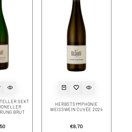
TE HINZUFÜGEN
KORB
NELLANSICHT
ZUR WUNSCHLISTE HINZUFÜGEN
IN DEN WARENKORB
SCHNELLANSICHT
TELLER SEKT
HERBSTSYMPHONIE
TIONELLER
WEISSWEIN CUVÉE 2024
RUNG BRUT
ionspreis
,50
Aktionspreis
€8,70