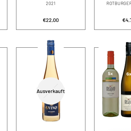
2021
ROTBURGER
Aktionspreis
€22,00
Akt
€4,
Ausverkauft