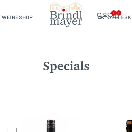
0
0
T
WEINE
SHOP
AKTUELLES
K
Specials