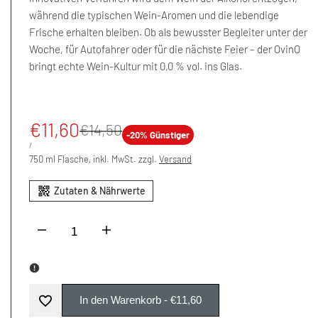
während die typischen Wein-Aromen und die lebendige
Frische erhalten bleiben. Ob als bewusster Begleiter unter der
Woche, für Autofahrer oder für die nächste Feier – der OvinO
bringt echte Wein-Kultur mit 0,0 % vol. ins Glas.
Aktionspreis
€11,60
Normalpreis
€14,50
-
20
% Günstiger
EINZELPREIS
PER
/
750 ml Flasche, inkl. MwSt. zzgl.
Versand
I18n
I18n
Error:
Error:
Missing
Missing
In den Warenkorb
-
€11,60
Zur