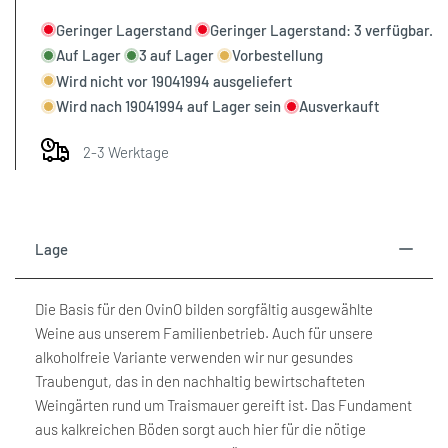
interpolation
interpolation
Geringer Lagerstand
Geringer Lagerstand:
3
verfügbar.
Wunschliste
Auf Lager
3
auf Lager
Vorbestellung
value
value
Wird nicht vor
19041994
ausgeliefert
hinzufügen
Wird nach
19041994
auf Lager sein
Ausverkauft
"product"
"product"
2-3 Werktage
for
for
"Menge
"Menge
für
für
Lage
{{
{{
Die Basis für den OvinO bilden sorgfältig ausgewählte
Weine aus unserem Familienbetrieb. Auch für unsere
product
product
alkoholfreie Variante verwenden wir nur gesundes
Traubengut, das in den nachhaltig bewirtschafteten
}}
}}
Weingärten rund um Traismauer gereift ist. Das Fundament
aus kalkreichen Böden sorgt auch hier für die nötige
verringern"
erhöhen"