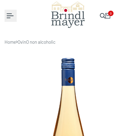
Zum
Inhalt
0
springen
Home
OvinO non alcoholic