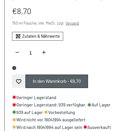
Aktionspreis
€8,70
EINZELPREIS
PER
/
750 ml Flasche, inkl. MwSt. zzgl.
Versand
I18n
I18n
Error:
Error:
Missing
Missing
In den Warenkorb
-
€8,70
Zur
interpolation
interpolation
Geringer Lagerstand
Wunschliste
Geringer Lagerstand:
939
verfügbar.
Auf Lager
value
value
939
auf Lager
Vorbestellung
hinzufügen
Wird nicht vor
19041994
ausgeliefert
"product"
"product"
Wird nach
19041994
auf Lager sein
Ausverkauft