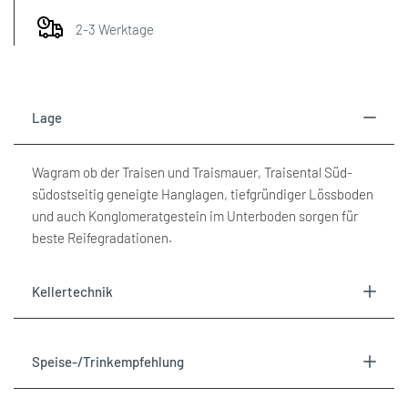
for
for
2-3 Werktage
"Menge
"Menge
für
für
Lage
{{
{{
Wagram ob der Traisen und Traismauer, Traisental Süd-
product
product
südostseitig geneigte Hanglagen, tiefgründiger Lössboden
und auch Konglomeratgestein im Unterboden sorgen für
}}
}}
beste Reifegradationen.
verringern"
erhöhen"
Kellertechnik
Speise-/Trinkempfehlung