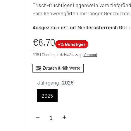
Frisch-fruchtiger Lagenwein vom tiefgrün
Familienweingärten mit langer Geschichte
Ausgezeichnet mit Niederösterreich GOL
Aktionspreis
€8,70
-
% Günstiger
EINZELPREIS
PER
/
0,75 l Flasche, inkl. MwSt. zzgl.
Versand
Jahrgang:
2025
2025
I18n
I18n