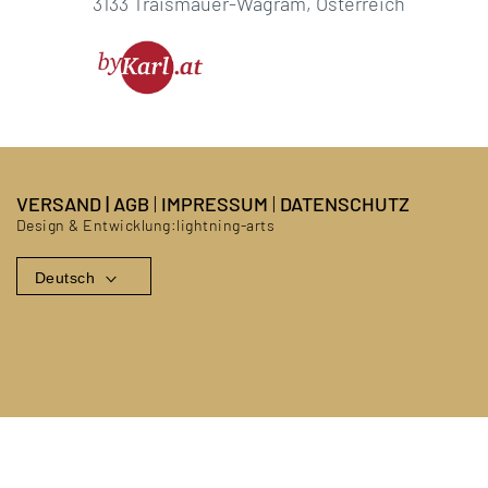
3133 Traismauer-Wagram, Österreich
VERSAND
|
AGB
|
IMPRESSUM
|
DATENSCHUTZ
Design & Entwicklung:
lightning-arts
Deutsch