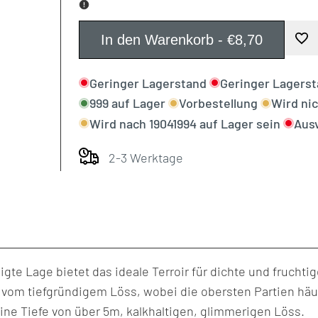
Error:
Error:
Missing
Missing
In den Warenkorb
-
€8,70
Zur
interpolation
interpolation
Geringer Lagerstand
Geringer Lagers
Wun
value
value
999
auf Lager
Vorbestellung
Wird ni
Wird nach
19041994
auf Lager sein
Aus
hin
"product"
"product"
2-3 Werktage
for
for
"Menge
"Menge
für
für
{{
{{
te Lage bietet das ideale Terroir für dichte und fruchtig
vom tiefgründigem Löss, wobei die obersten Partien häu
product
product
ine Tiefe von über 5m, kalkhaltigen, glimmerigen Löss.