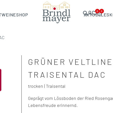
0
0
T
WEINE
SHOP
AKTUELLES
K
DAC
GRÜNER VELTLIN
TRAISENTAL DAC
trocken | Traisental
Geprägt vom Lössboden der Ried Rosengart
Lebensfreude erinnernd.