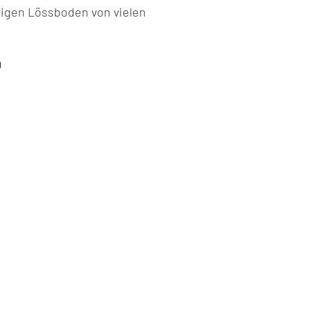
digen Lössboden von vielen
.
D