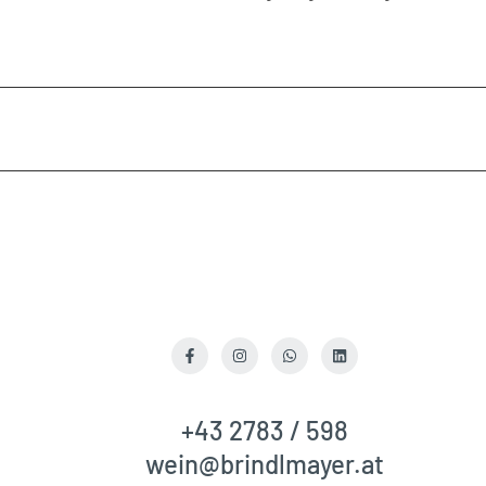
}}
}}
verringern"
erhöhen"
Facebook
Instagram
WhatsApp
LinkedIn
+43 2783 / 598
wein@brindlmayer.at