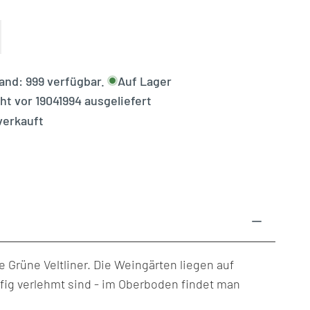
tand:
999
verfügbar.
Auf Lager
schliste
cht vor
19041994
ausgeliefert
verkauft
zufügen
e Grüne Veltliner. Die Weingärten liegen auf
fig verlehmt sind - im Oberboden findet man