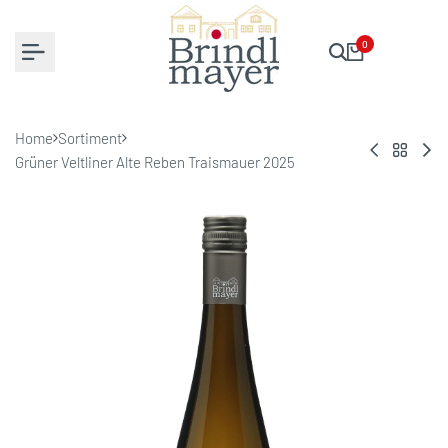
Zum
Inhalt
0
springen
Home
Sortiment
Zurück
Gemischter
Grü
Grüner Veltliner Alte Reben Traismauer 2025
zu
Satz
Velt
Sortime
2025
AU
202
NO
Lan