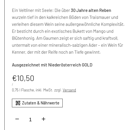
Ein Veltliner mit Seele: Die über
30 Jahre alten Reben
wurzeln tief in den kalkreichen Böden von Traismauer und
verleihen diesem Wein seine außergewöhnliche Komplexität.
Er besticht durch ein exotisches Bukett von Mango und
Blütenhonig. Am Gaumen zeigt er sich saftig und kraftvoll,
untermalt von einer mineralisch-salzigen Ader – ein Wein für
Kenner, der mit der Reife noch an Tiefe gewinnt.
Ausgezeichnet mit Niederösterreich GOLD
Aktionspreis
€10,50
EINZELPREIS
PER
/
0,75 l Flasche, inkl. MwSt. zzgl.
Versand
I18n
I18n