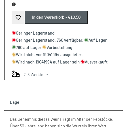
Error:
Error:
Missing
Missing
In den Warenkorb
-
€10,50
Zur
interpolation
interpolation
Geringer Lagerstand
Wunschliste
Geringer Lagerstand:
760
verfügbar.
Auf Lager
value
value
760
auf Lager
Vorbestellung
hinzufügen
Wird nicht vor
19041994
ausgeliefert
"product"
"product"
Wird nach
19041994
auf Lager sein
Ausverkauft
for
for
2-3 Werktage
"Menge
"Menge
für
für
Lage
{{
{{
Das Geheimnis dieses Weins liegt im Alter der Rebstöcke.
product
product
Über 30 Jahre lang haben sich die Wurzeln ihren Weg